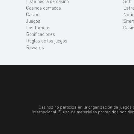
Lista negra de casino
Soft
Casinos cerrados
Estra
Casino
Notic
Juegos
Site
Los torneos
Casin
Bonificaciones
Reglas de los juegos
Rewards
Casinoz no participa en la organización de juegos d
internacional. El uso de materiales protegidos por der