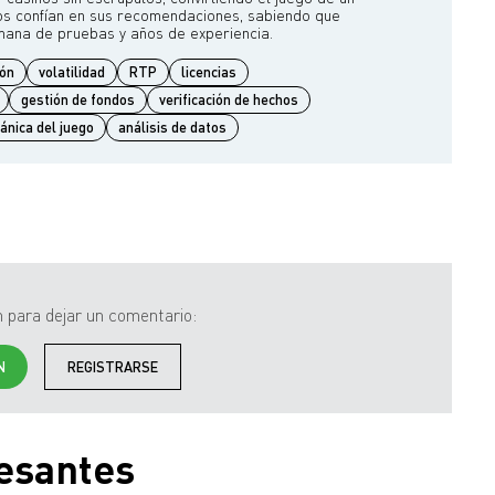
ios confían en sus recomendaciones, sabiendo que
ión
volatilidad
RTP
licencias
gestión de fondos
verificación de hechos
ánica del juego
análisis de datos
n para dejar un comentario:
N
REGISTRARSE
resantes