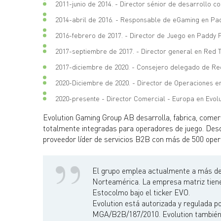
2011-junio de 2014. - Director sénior de desarrollo c
2014-abril de 2016. - Responsable de eGaming en Pa
2016-febrero de 2017. - Director de Juego en Paddy 
2017-septiembre de 2017. - Director general en Red 
2017-diciembre de 2020. - Consejero delegado de Re
2020-Diciembre de 2020. - Director de Operaciones e
2020-presente - Director Comercial - Europa en Evol
Evolution Gaming Group AB desarrolla, fabrica, comerc
totalmente integradas para operadores de juego. Desd
proveedor líder de servicios B2B con más de 500 oper
El grupo emplea actualmente a más de
Norteamérica. La empresa matriz tiene
Estocolmo bajo el ticker EVO.
Evolution está autorizada y regulada po
MGA/B2B/187/2010. Evolution también 