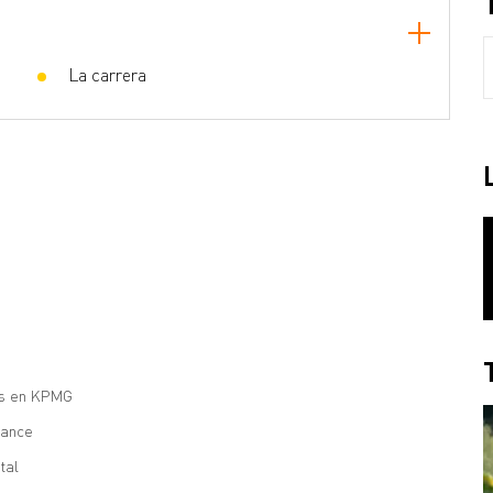
La carrera
as en KPMG
nance
tal