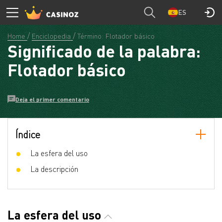
ES
Home
Enciclopedia
Término: Flotador básico
Significado de la palabra:
Flotador básico
Deja el primer comentario
Índice
La esfera del uso
La descripción
La esfera del uso