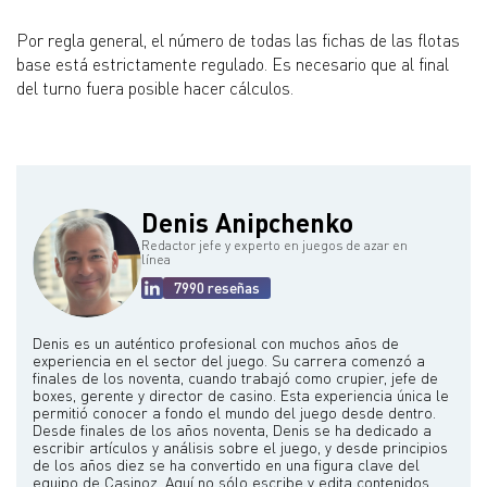
Por regla general, el número de todas las fichas de las flotas
base está estrictamente regulado. Es necesario que al final
del turno fuera posible hacer cálculos.
Denis Anipchenko
Redactor jefe y experto en juegos de azar en
línea
7990 reseñas
Denis es un auténtico profesional con muchos años de
experiencia en el sector del juego. Su carrera comenzó a
finales de los noventa, cuando trabajó como crupier, jefe de
boxes, gerente y director de casino. Esta experiencia única le
permitió conocer a fondo el mundo del juego desde dentro.
Desde finales de los años noventa, Denis se ha dedicado a
escribir artículos y análisis sobre el juego, y desde principios
de los años diez se ha convertido en una figura clave del
equipo de Casinoz. Aquí no sólo escribe y edita contenidos,