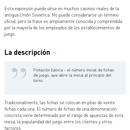
Esta expresión puede oírse en muchos casinos reales de la
antigua Unión Soviética. No puede considerarse un término
oficial, pero la frase es ampliamente conocida y comprendida
por la mayoría de los empleados de los establecimientos de
juego.
La descripción
Flotación básica - el número inicial de fichas
de juego, que abre la mesa al principio del
turno.
Tradicionalmente, las fichas se colocan en pilas de veinte
fichas cada una. El número de fichas de una denominación
concreta viene determinado por el rango de apuestas de esta
mesa, la popularidad del juego entre los clientes y otros
factores.