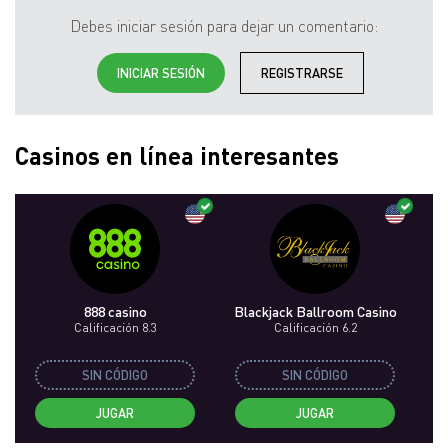
Debes iniciar sesión para dejar un comentario:
INICIAR SESIÓN
REGISTRARSE
Casinos en línea interesantes
888 casino
Blackjack Ballroom Casino
Calificación 8.3
Calificación 6.2
SIN CÓDIGO
SIN CÓDIGO
JUGAR
JUGAR