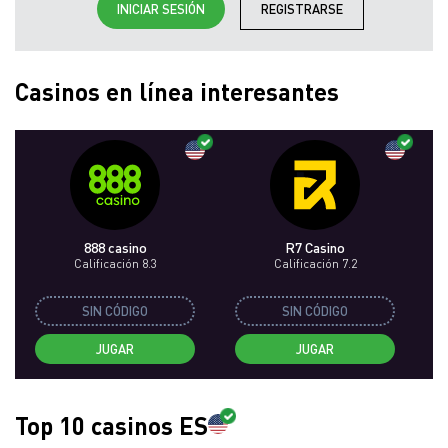
INICIAR SESIÓN
REGISTRARSE
Casinos en línea interesantes
888 casino
R7 Casino
Calificación 8.3
Calificación 7.2
SIN CÓDIGO
SIN CÓDIGO
JUGAR
JUGAR
Top 10 casinos ES