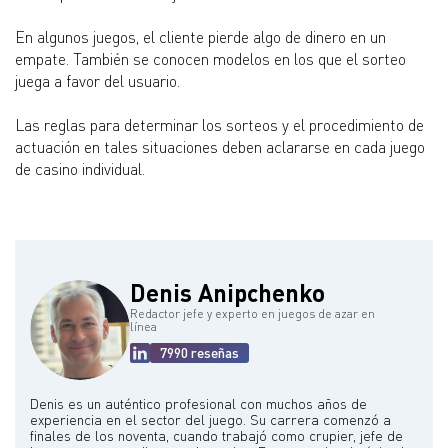
En algunos juegos, el cliente pierde algo de dinero en un
empate. También se conocen modelos en los que el sorteo
juega a favor del usuario.
Las reglas para determinar los sorteos y el procedimiento de
actuación en tales situaciones deben aclararse en cada juego
de casino individual.
Denis Anipchenko
Redactor jefe y experto en juegos de azar en
línea
7990 reseñas
Denis es un auténtico profesional con muchos años de
experiencia en el sector del juego. Su carrera comenzó a
finales de los noventa, cuando trabajó como crupier, jefe de