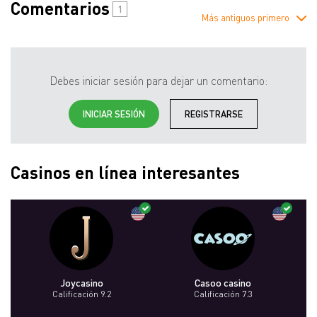
Comentarios
1
Más antiguos primero
Debes iniciar sesión para dejar un comentario:
INICIAR SESIÓN
REGISTRARSE
Casinos en línea interesantes
Joycasino
Casoo casino
Calificación 9.2
Calificación 7.3