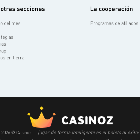
 otras secciones
La cooperación
o del mes
Programas de afiliados
tegias
ias
map
os en tierra
jugar de forma inteligente es el boleto al éxito!
2026 © Casinoz —