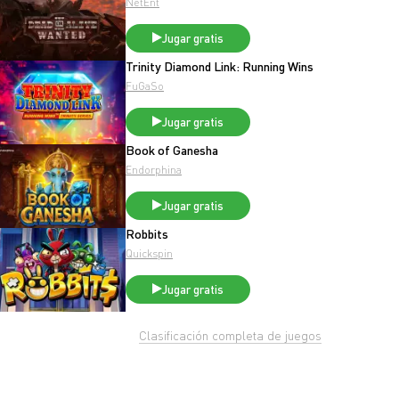
NetEnt
Jugar gratis
Trinity Diamond Link: Running Wins
FuGaSo
Jugar gratis
Book of Ganesha
Endorphina
Jugar gratis
Robbits
Quickspin
Jugar gratis
Clasificación completa de juegos