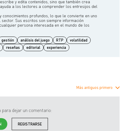
 escribe y edita contenidos, sino que también crea
ayuda a los lectores a comprender los entresijos del
y conocimientos profundos, lo que le convierte en uno
 sector. Sus escritos son siempre información
a cualquier persona interesada en el mundo de los
gestión
análisis del juego
RTP
volatilidad
reseñas
editorial
experiencia
Más antiguos primero
n para dejar un comentario:
N
REGISTRARSE