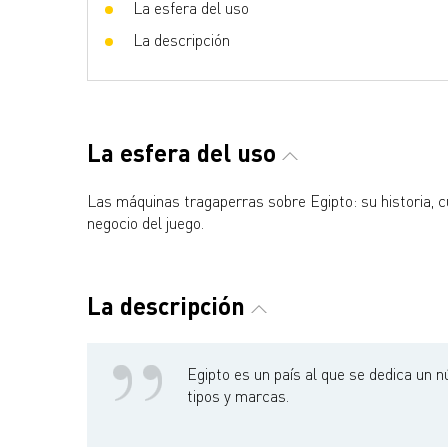
La esfera del uso
La descripción
La esfera del uso
Las máquinas tragaperras sobre Egipto: su historia, 
negocio del juego.
La descripción
Egipto es un país al que se dedica un n
tipos y marcas.