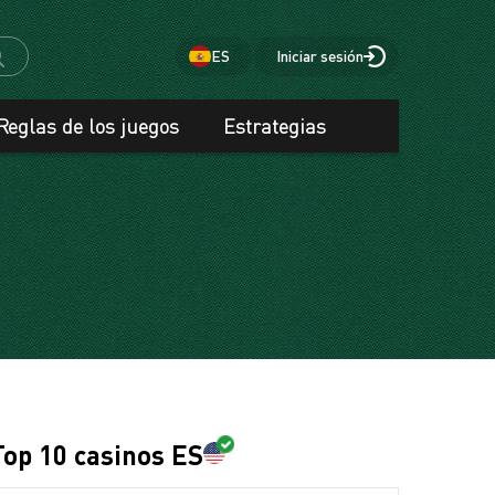
ES
Iniciar sesión
Reglas de los juegos
Estrategias
Top 10 casinos ES