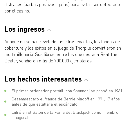
disfraces (barbas postizas, gafas) para evitar ser detectado
por el casino.
Los ingresos
Aunque no se han revelado las cifras exactas, los fondos de
cobertura y los éxitos en el juego de Thorp le convirtieron en
multimillonario. Sus libros, entre los que destaca Beat the
Dealer, vendieron más de 700.000 ejemplares.
Los hechos interesantes
El primer ordenador portátil (con Shannon) se probó en 1961.
Desenmascaró el fraude de Bernie Madoff en 1991, 17 años
antes de que estallara el escándalo.
Entró en el Salón de la Fama del Blackjack como miembro
inaugural.