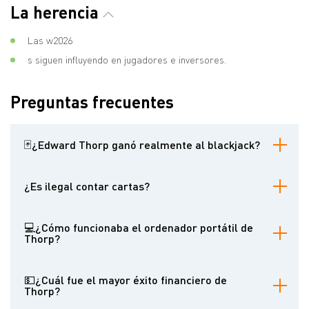
La herencia
Las w2026
s siguen influyendo en jugadores e inversores.
Preguntas frecuentes
🃏¿Edward Thorp ganó realmente al blackjack?
Sí. Usando la teoría de la probabilidad y el conteo de cartas,
Thorp demostró que se podía ganar al blackjack, ganando 11.000
¿Es ilegal contar cartas?
dólares en un solo fin de semana durante las primeras pruebas.
No, pero los casinos prohíben a los jugadores que lo hacen. El
éxito de Thorp llevó a contramedidas como barajar
💻¿Cómo funcionaba el ordenador portátil de
frecuentemente.
Thorp?
Una persona introducía la velocidad de la ruleta con los dedos de
los pies; otra recibía señales a través de un auricular para
💵¿Cuál fue el mayor éxito financiero de
predecir los números ganadores.
Thorp?