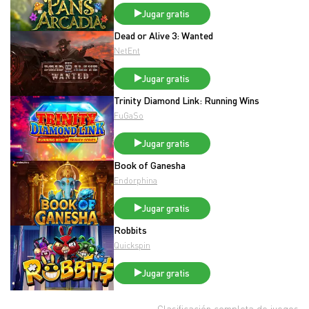
Jugar gratis
Dead or Alive 3: Wanted
NetEnt
Jugar gratis
Trinity Diamond Link: Running Wins
FuGaSo
Jugar gratis
Book of Ganesha
Endorphina
Jugar gratis
Robbits
Quickspin
Jugar gratis
Clasificación completa de juegos