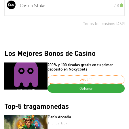
Casino Stake
7.8
Todos los casinos
(469)
Los Mejores Bonos de Casino
200% y 100 tiradas gratis en tu primer
depósito en Nokycbets
WIN200
Obtener
Top-5 tragamonedas
Pan’s Arcadia
Thunderkick