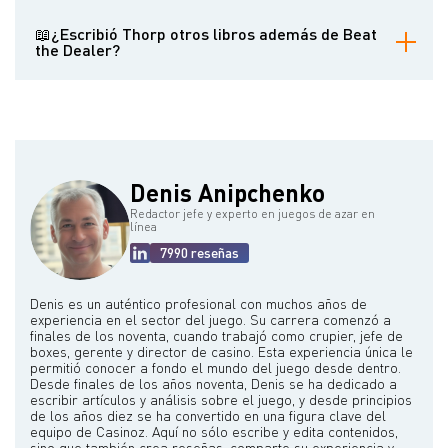
Sus fondos de alto riesgo, en particular Princeton/Newport,
lograron altos rendimientos constantes utilizando estrategias
📖¿Escribió Thorp otros libros además de Beat
cuantitativas.
the Dealer?
Sí, incluyendo Beat the Market (1967) y A Man for All Markets (2017),
una autobiografía.
Denis Anipchenko
Redactor jefe y experto en juegos de azar en
línea
7990 reseñas
Denis es un auténtico profesional con muchos años de
experiencia en el sector del juego. Su carrera comenzó a
finales de los noventa, cuando trabajó como crupier, jefe de
boxes, gerente y director de casino. Esta experiencia única le
permitió conocer a fondo el mundo del juego desde dentro.
Desde finales de los años noventa, Denis se ha dedicado a
escribir artículos y análisis sobre el juego, y desde principios
de los años diez se ha convertido en una figura clave del
equipo de Casinoz. Aquí no sólo escribe y edita contenidos,
sino que también crea reseñas, comparte su experiencia y