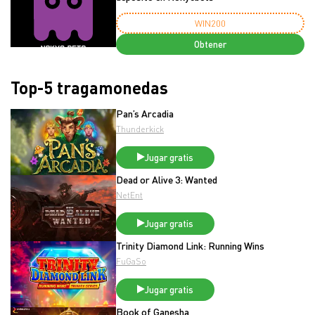
WIN200
Obtener
Top-5 tragamonedas
Pan’s Arcadia
Thunderkick
Jugar gratis
Dead or Alive 3: Wanted
NetEnt
Jugar gratis
Trinity Diamond Link: Running Wins
FuGaSo
Jugar gratis
Book of Ganesha