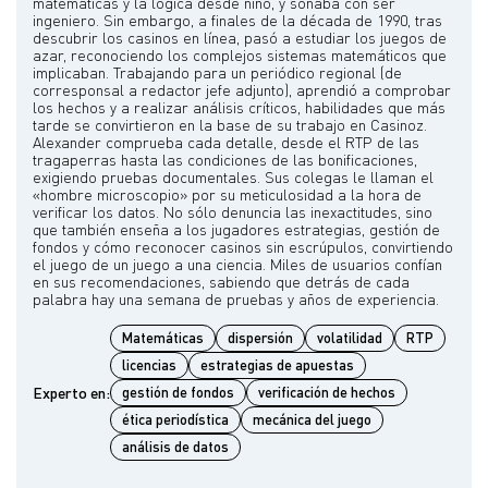
matemáticas y la lógica desde niño, y soñaba con ser
ingeniero. Sin embargo, a finales de la década de 1990, tras
descubrir los casinos en línea, pasó a estudiar los juegos de
azar, reconociendo los complejos sistemas matemáticos que
implicaban. Trabajando para un periódico regional (de
corresponsal a redactor jefe adjunto), aprendió a comprobar
los hechos y a realizar análisis críticos, habilidades que más
tarde se convirtieron en la base de su trabajo en Casinoz.
Alexander comprueba cada detalle, desde el RTP de las
tragaperras hasta las condiciones de las bonificaciones,
exigiendo pruebas documentales. Sus colegas le llaman el
«hombre microscopio» por su meticulosidad a la hora de
verificar los datos. No sólo denuncia las inexactitudes, sino
que también enseña a los jugadores estrategias, gestión de
fondos y cómo reconocer casinos sin escrúpulos, convirtiendo
el juego de un juego a una ciencia. Miles de usuarios confían
en sus recomendaciones, sabiendo que detrás de cada
Matemáticas
dispersión
volatilidad
RTP
licencias
estrategias de apuestas
Experto en:
gestión de fondos
verificación de hechos
ética periodística
mecánica del juego
análisis de datos