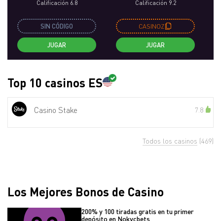
Calificación 6.8
Calificación 9.2
SIN CÓDIGO
CASINOZ
JUGAR
JUGAR
Top 10 casinos ES
Casino Stake
7.8
Todos los casinos
(469)
Los Mejores Bonos de Casino
200% y 100 tiradas gratis en tu primer
depósito en Nokycbets