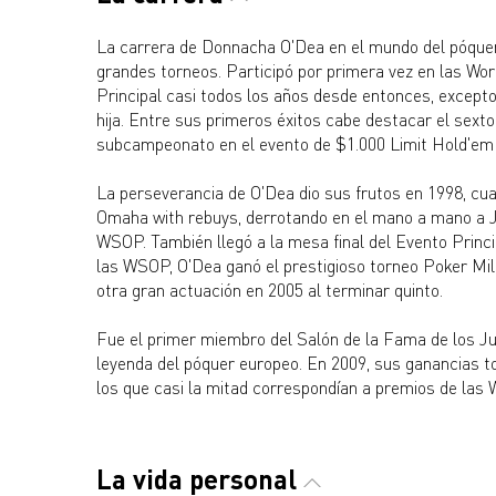
La carrera de Donnacha O'Dea en el mundo del póquer 
grandes torneos. Participó por primera vez en las Wo
Principal casi todos los años desde entonces, except
hija. Entre sus primeros éxitos cabe destacar el sext
subcampeonato en el evento de $1.000 Limit Hold'em
La perseverancia de O'Dea dio sus frutos en 1998, cu
Omaha with rebuys, derrotando en el mano a mano a J
WSOP. También llegó a la mesa final del Evento Princ
las WSOP, O'Dea ganó el prestigioso torneo Poker Milli
otra gran actuación en 2005 al terminar quinto.
Fue el primer miembro del Salón de la Fama de los Ju
leyenda del póquer europeo. En 2009, sus ganancias to
los que casi la mitad correspondían a premios de las
La vida personal