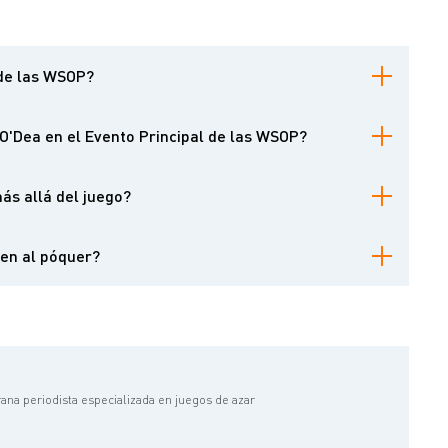
de las WSOP?
Pot Limit Omaha with rebuys, derrotando a Johnny Chan en
 O'Dea en el Evento Principal de las WSOP?
bién llegó a la mesa final en 1991, terminando 9º.
s allá del juego?
 Jugadores de Póquer Europeos, ha sido una figura
en Europa.
en al póquer?
l de póquer, con notables logros en torneos en línea y en
rana periodista especializada en juegos de azar