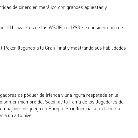
rtidas de dinero en metálico con grandes apuestas y
con 10 brazaletes de las WSOP, en 1998, se considera uno de
t Poker, llegando a la Gran Final y mostrando sus habilidades
adores de póquer de Irlanda y una figura respetada en la
 primer miembro del Salón de la Fama de los Jugadores de
mbajador del juego en Europa. Su influencia se extiende a
r a un alto nivel.