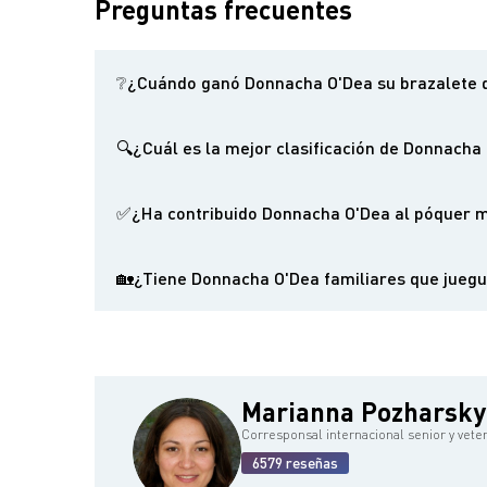
Preguntas frecuentes
❔¿Cuándo ganó Donnacha O'Dea su brazalete 
Ganó su brazalete de las WSOP en 1998 en el evento 
el mano a mano.
🔍¿Cuál es la mejor clasificación de Donnacha
Su mejor clasificación fue un 6º puesto en 1983, y tam
✅¿Ha contribuido Donnacha O'Dea al póquer má
Sí, como primer miembro del Salón de la Fama de los
importante en la promoción y legitimación del póquer 
🏡¿Tiene Donnacha O'Dea familiares que juegu
Sí, su hijo Eoghan O'Dea también es jugador profesiona
vivo.
Marianna Pozharsky
Corresponsal internacional senior y vete
6579 reseñas