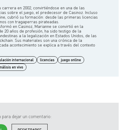
 carrera en 2002, convirtiéndose en una de las
cias sobre el juego, el predecesor de Casinoz. Incluso
ine, cubrió su formación: desde las primeras licencias
inos con tragaperras pirateadas.
sformó en Casinoz, Marianne se convirtió en la
e 20 años de profesión, ha sido testigo de la
andestinas a la legalización en Estados Unidos, de las
ckchain. Sus materiales son una crónica de la
cada acontecimiento se explica a través del contexto
ulación internacional
licencias
juego online
nálisis en vivo
n para dejar un comentario: