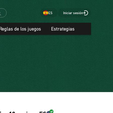
ES
Iniciar sesión
Reglas de los juegos
Estrategias