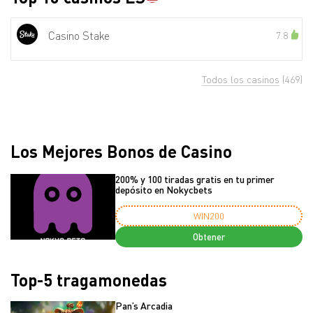
Casino Stake
7.8
Todos los casinos
(469)
Los Mejores Bonos de Casino
200% y 100 tiradas gratis en tu primer
depósito en Nokycbets
WIN200
Obtener
Top-5 tragamonedas
Pan’s Arcadia