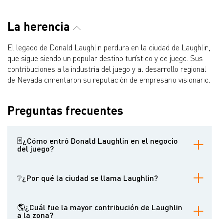
La herencia
El legado de Donald Laughlin perdura en la ciudad de Laughlin,
que sigue siendo un popular destino turístico y de juego. Sus
contribuciones a la industria del juego y al desarrollo regional
de Nevada cimentaron su reputación de empresario visionario.
Preguntas frecuentes
🃏¿Cómo entró Donald Laughlin en el negocio
del juego?
Laughlin empezó comprando máquinas tragaperras cuando era
adolescente, colocándolas en pabellones de caza. Más tarde se
❔¿Por qué la ciudad se llama Laughlin?
trasladó a Las Vegas y compró su primer casino, el 101 Club,
antes de fundar el Riverside Resort.
Un inspector del Servicio Postal de EE.UU. sugirió que la oficina de
correos llevara el nombre de Laughlin debido a su herencia
🌎¿Cuál fue la mayor contribución de Laughlin
irlandesa común.
a la zona?