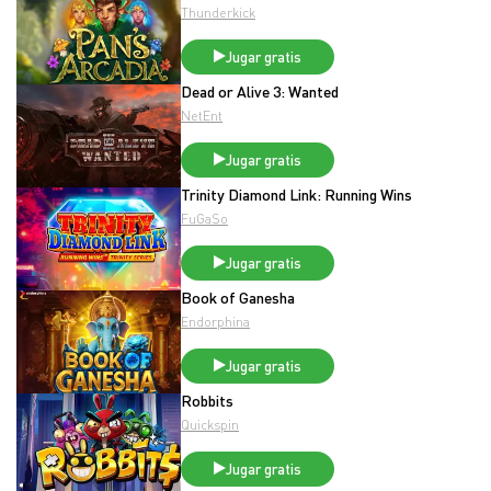
Thunderkick
Jugar gratis
Dead or Alive 3: Wanted
NetEnt
Jugar gratis
Trinity Diamond Link: Running Wins
FuGaSo
Jugar gratis
Book of Ganesha
Endorphina
Jugar gratis
Robbits
Quickspin
Jugar gratis