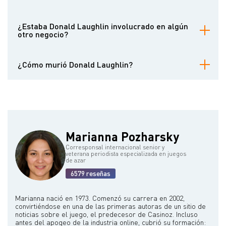
Además de construir el Riverside Resort, financió importantes
proyectos de infraestructuras, como el puente de Laughlin y la
¿Estaba Donald Laughlin involucrado en algún
ampliación del aeropuerto.
otro negocio?
Sí, poseía un rancho ganadero en Kingman, Arizona, y participaba
en varias empresas inmobiliarias.
¿Cómo murió Donald Laughlin?
Falleció a los 92 años el 22 de octubre de 2023 en Laughlin,
Nevada. Alcor crioconservó su cuerpo.
Marianna Pozharsky
Corresponsal internacional senior y
veterana periodista especializada en juegos
de azar
6579 reseñas
Marianna nació en 1973. Comenzó su carrera en 2002,
convirtiéndose en una de las primeras autoras de un sitio de
noticias sobre el juego, el predecesor de Casinoz. Incluso
antes del apogeo de la industria online, cubrió su formación: