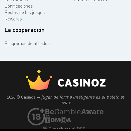
Bonificaciones
Reglas de los juegos
Rewards
La cooperación
Programas de afiliados
jugar de forma inteligente es el boleto al
2026 © Casinoz —
éxito!
Suscribirse al RSS