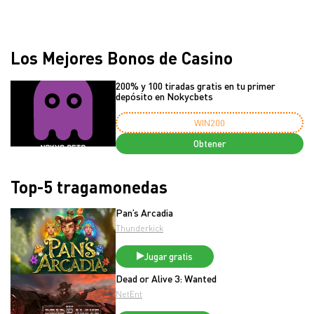
Los Mejores Bonos de Casino
200% y 100 tiradas gratis en tu primer
depósito en Nokycbets
WIN200
Obtener
Top-5 tragamonedas
Pan’s Arcadia
Thunderkick
Jugar gratis
Dead or Alive 3: Wanted
NetEnt