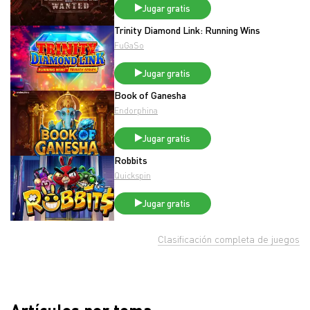
Jugar gratis
Trinity Diamond Link: Running Wins
FuGaSo
Jugar gratis
Book of Ganesha
Endorphina
Jugar gratis
Robbits
Quickspin
Jugar gratis
Clasificación completa de juegos