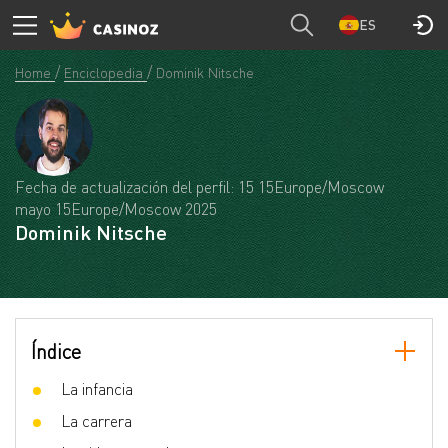
ES
Home
Enciclopedia
Dominik Nitsche
Fecha de actualización del perfil: 15 15Europe/Moscow
mayo 15Europe/Moscow 2025
Dominik Nitsche
Índice
La infancia
La carrera