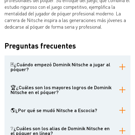
profesionales del póquer. Su enfoque del juego, que combina el
estudio riguroso con el juego competitivo, ejemplifica la
mentalidad del jugador de póquer profesional moderno. La
carrera de Nitsche inspira a las generaciones más jóvenes a
dedicarse al póquer de forma seria y profesional.
Preguntas frecuentes
🃏¿Cuándo empezó Dominik Nitsche a jugar al
póquer?
Dominik empezó a jugar al póquer en línea en 2006, a la edad de
16 años, utilizando inicialmente el nombre de su madre para
🏆¿Cuáles son los mayores logros de Dominik
acceder a las plataformas de póquer.
Nitsche en el póquer?
Ha ganado cuatro brazaletes de las WSOP, un título del World
Poker Tour y el campeonato del Latin American Poker Tour. Es el
🌎¿Por qué se mudó Nitsche a Escocia?
jugador más joven en ganar tres brazaletes de las WSOP a la
edad de 23 años y ha acumulado más de 19 millones de dólares
Se trasladó a Edimburgo debido a los elevados tipos impositivos
en ganancias a lo largo de su carrera.
en Alemania, que se habrían llevado una parte sustancial de sus
❔¿Cuáles son los alias de Dominik Nitsche en
ganancias en el póquer.
el póquer en línea?