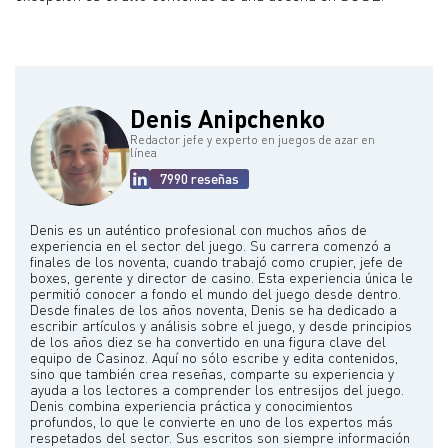
Denis Anipchenko
Redactor jefe y experto en juegos de azar en
línea
7990 reseñas
Denis es un auténtico profesional con muchos años de
experiencia en el sector del juego. Su carrera comenzó a
finales de los noventa, cuando trabajó como crupier, jefe de
boxes, gerente y director de casino. Esta experiencia única le
permitió conocer a fondo el mundo del juego desde dentro.
Desde finales de los años noventa, Denis se ha dedicado a
escribir artículos y análisis sobre el juego, y desde principios
de los años diez se ha convertido en una figura clave del
equipo de Casinoz. Aquí no sólo escribe y edita contenidos,
sino que también crea reseñas, comparte su experiencia y
ayuda a los lectores a comprender los entresijos del juego.
Denis combina experiencia práctica y conocimientos
profundos, lo que le convierte en uno de los expertos más
respetados del sector. Sus escritos son siempre información