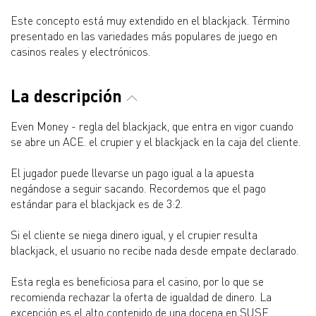
Este concepto está muy extendido en el blackjack. Término
presentado en las variedades más populares de juego en
casinos reales y electrónicos.
La descripción
Even Money - regla del blackjack, que entra en vigor cuando
se abre un ACE. el crupier y el blackjack en la caja del cliente.
El jugador puede llevarse un pago igual a la apuesta
negándose a seguir sacando. Recordemos que el pago
estándar para el blackjack es de 3:2.
Si el cliente se niega dinero igual, y el crupier resulta
blackjack, el usuario no recibe nada desde empate declarado.
Esta regla es beneficiosa para el casino, por lo que se
recomienda rechazar la oferta de igualdad de dinero. La
excepción es el alto contenido de una docena en SUSE.