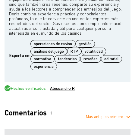
sino que también crea reseñas, comparte su experiencia y
ayuda a los lectores a comprender los entresijos del juego.
Denis combina experiencia práctica y conocimientos
profundos, lo que le convierte en uno de los expertos más
respetados del sector. Sus escritos son siempre información
actualizada, contrastada y útil para cualquier persona
operaciones de casino
gestión
análisis del juego
RTP
volatilidad
Experto en:
normativa
tendencias
reseñas
editorial
experiencia
Hechos verificados
Alessandro R
Comentarios
1
Más antiguos primero