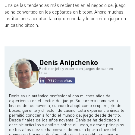
Una de las tendencias más recientes en el negocio del juego
se ha convertido en los depósitos en bitcoin. Ahora muchas
instituciones aceptan la criptomoneda y le permiten jugar en
un casino bitcoin.
Denis Anipchenko
Redactor jefe y experto en juegos de azar en
línea
7990 reseñas
Denis es un auténtico profesional con muchos años de
experiencia en el sector del juego. Su carrera comenzó a
finales de los noventa, cuando trabajó como crupier, jefe de
boxes, gerente y director de casino. Esta experiencia única le
permitió conocer a fondo el mundo del juego desde dentro.
Desde finales de los años noventa, Denis se ha dedicado a
escribir artículos y análisis sobre el juego, y desde principios
de los años diez se ha convertido en una figura clave del
equipo de Casinoz. Aquí no sólo escribe y edita contenidos,