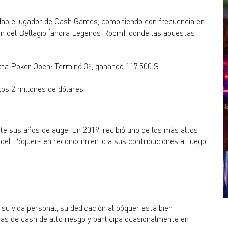
able jugador de Cash Games, compitiendo con frecuencia en
m del Bellagio (ahora Legends Room), donde las apuestas
ta Poker Open: Terminó 3º, ganando 117.500 $.
os 2 millones de dólares.
te sus años de auge. En 2019, recibió uno de los más altos
del Póquer- en reconocimiento a sus contribuciones al juego.
u vida personal, su dedicación al póquer está bien
as de cash de alto riesgo y participa ocasionalmente en