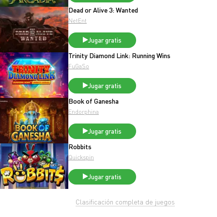
Dead or Alive 3: Wanted
NetEnt
Jugar gratis
Trinity Diamond Link: Running Wins
FuGaSo
Jugar gratis
Book of Ganesha
Endorphina
Jugar gratis
Robbits
Quickspin
Jugar gratis
Clasificación completa de juegos