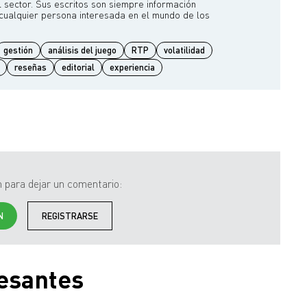
 sector. Sus escritos son siempre información
a cualquier persona interesada en el mundo de los
gestión
análisis del juego
RTP
volatilidad
reseñas
editorial
experiencia
n para dejar un comentario:
N
REGISTRARSE
resantes