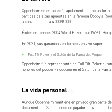
Oppenheim se estableció rápidamente como un formid
partidas de altas apuestas en la famosa Bobby's Roo
alcanzaban hasta 4.000/8.000.
Éxitos en torneos 2004 World Poker Tour (WPT) Borga
En 2021, sus ganancias en torneos en vivo superaban l
Full Tilt Poker y el Salón de la Fama del Póquer
Oppenheim fue representante de Full Tilt Poker duran
honores del póquer -inducción en el Salón de la Fama 
La vida personal
Aunque Oppenheim mantiene en privado gran parte de s
documentada. Sigue siendo un jugador activo en partid