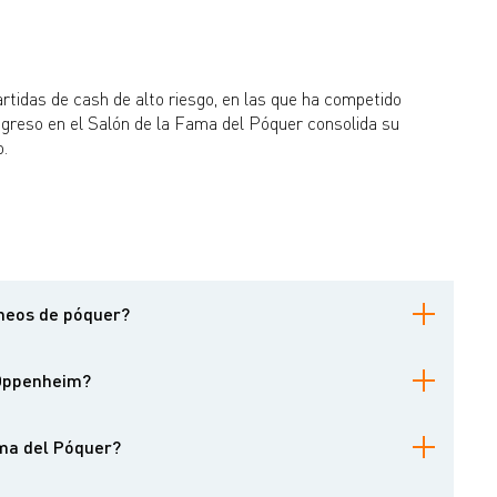
rtidas de cash de alto riesgo, en las que ha competido
ngreso en el Salón de la Fama del Póquer consolida su
.
neos de póquer?
os en vivo superan los 2 millones de dólares.
 Oppenheim?
n el Bobby's Room del Bellagio.
ama del Póquer?