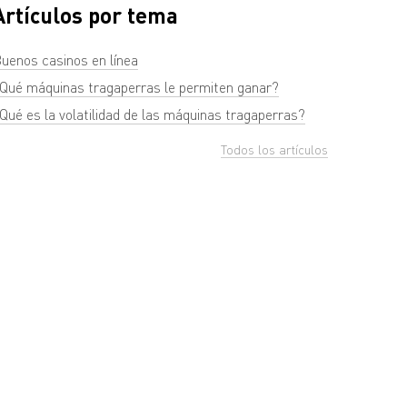
Artículos por tema
uenos casinos en línea
Qué máquinas tragaperras le permiten ganar?
Qué es la volatilidad de las máquinas tragaperras?
Todos los artículos