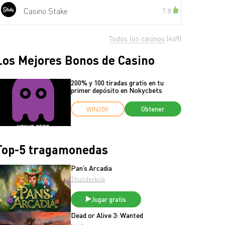
Casino Stake
7.8
Todos los casinos
(469)
Los Mejores Bonos de Casino
200% y 100 tiradas gratis en tu
primer depósito en Nokycbets
WIN200
Obtener
Top-5 tragamonedas
Pan’s Arcadia
Thunderkick
Jugar gratis
Dead or Alive 3: Wanted