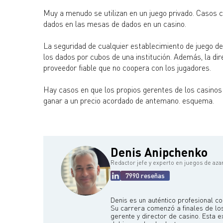
Muy a menudo se utilizan en un juego privado. Casos 
dados en las mesas de dados en un casino.
La seguridad de cualquier establecimiento de juego d
los dados por cubos de una institución. Además, la di
proveedor fiable que no coopera con los jugadores.
Hay casos en que los propios gerentes de los casinos
ganar a un precio acordado de antemano. esquema.
Denis Anipchenko
Redactor jefe y experto en juegos de azar
7990 reseñas
Denis es un auténtico profesional c
Su carrera comenzó a finales de los
gerente y director de casino. Esta 