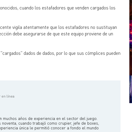
conocidos, cuando los estafadores que venden cargados los
ecente vigila atentamente que los estafadores no sustituyan
rección debe asegurarse de que este equipo proviene de un
 "cargados" dados de dados, por lo que sus cómplices pueden
 en línea
on muchos años de experiencia en el sector del juego.
 noventa, cuando trabajó como crupier, jefe de boxes,
experiencia única le permitió conocer a fondo el mundo