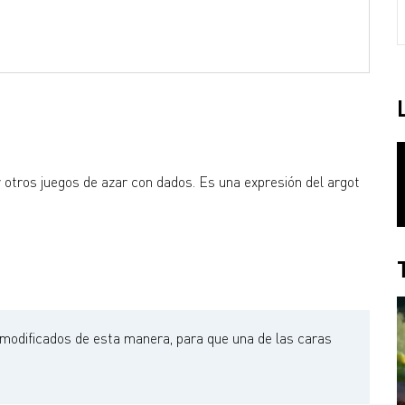
 otros juegos de azar con dados. Es una expresión del argot
modificados de esta manera, para que una de las caras