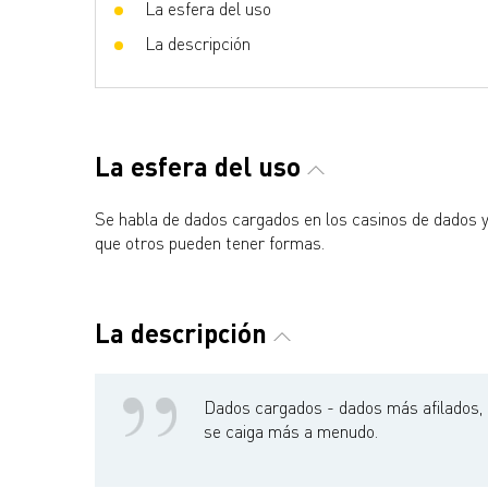
La esfera del uso
La descripción
La esfera del uso
Se habla de dados cargados en los casinos de dados y
que otros pueden tener formas.
La descripción
Dados cargados - dados más afilados, 
se caiga más a menudo.