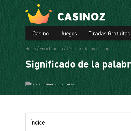
Casino
Juegos
Tiradas Gratuitas
Home
Enciclopedia
Término: Dados cargados
Significado de la palab
Deja el primer comentario
Índice