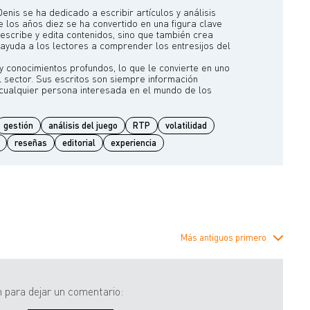
enis se ha dedicado a escribir artículos y análisis
e los años diez se ha convertido en una figura clave
 escribe y edita contenidos, sino que también crea
ayuda a los lectores a comprender los entresijos del
y conocimientos profundos, lo que le convierte en uno
 sector. Sus escritos son siempre información
a cualquier persona interesada en el mundo de los
gestión
análisis del juego
RTP
volatilidad
reseñas
editorial
experiencia
Más antiguos primero
n para dejar un comentario: