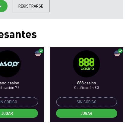
N
REGISTRARSE
resantes
soo casino
888 casino
ificación 7.3
Calificación 8.3
IN CÓDIGO
SIN CÓDIGO
JUGAR
JUGAR