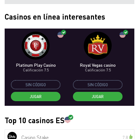
Casinos en línea interesantes
Platinum Play Casino
Royal Vegas сasino
Calificación 7.5
Calificación 7.5
SIN CÓDIGO
SIN CÓDIGO
JUGAR
JUGAR
Top 10 casinos ES
Casino Stake
7.8