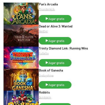
Pan’s Arcadia
Thunderkick
Jugar gratis
Dead or Alive 3: Wanted
NetEnt
Jugar gratis
Trinity Diamond Link: Running Wins
FuGaSo
Jugar gratis
Book of Ganesha
Endorphina
Jugar gratis
Robbits
Quickspin