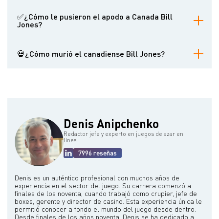
Muchos le consideran uno de los mayores estafadores de la
Los relatos sobre su vida personal son contradictorios. Aunque su
historia.
profesión implicaba el engaño, algunos contemporáneos le
✅¿Cómo le pusieron el apodo a Canada Bill
describen como una persona amable y caritativa, e incluso cuentan
Jones?
casos en los que daba dinero a los necesitados. Esto sugiere un
carácter complejo, más allá de un simple estafador.
Adquirió el apodo de "Canada Bill" tras emigrar a Canadá desde
Inglaterra en 1860, donde perfeccionó sus habilidades con las tres
💀¿Cómo murió el canadiense Bill Jones?
cartas.
Canada Bill Jones murió de tisis (tuberculosis) el 22 de octubre de
1877, en un hospital de caridad de Reading, Pensilvania. Tenía
aproximadamente 40 años.
Denis Anipchenko
Redactor jefe y experto en juegos de azar en
línea
7996 reseñas
Denis es un auténtico profesional con muchos años de
experiencia en el sector del juego. Su carrera comenzó a
finales de los noventa, cuando trabajó como crupier, jefe de
boxes, gerente y director de casino. Esta experiencia única le
permitió conocer a fondo el mundo del juego desde dentro.
Desde finales de los años noventa, Denis se ha dedicado a