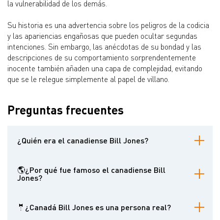
la vulnerabilidad de los demás.
Su historia es una advertencia sobre los peligros de la codicia
y las apariencias engañosas que pueden ocultar segundas
intenciones. Sin embargo, las anécdotas de su bondad y las
descripciones de su comportamiento sorprendentemente
inocente también añaden una capa de complejidad, evitando
que se le relegue simplemente al papel de villano.
Preguntas frecuentes
¿Quién era el canadiense Bill Jones?
Canada Bill Jones (c. 1837 - 1877) fue un artista de la confianza,
jugador de barcos fluviales y tahúr nacido en Inglaterra que operó
🌎¿Por qué fue famoso el canadiense Bill
en Canadá y Estados Unidos. Era famoso por su destreza en el
Jones?
juego de las tres cartas y su habilidad para engañar a incautos y
sacarles su dinero.
Fue famoso por su excepcional habilidad en el juego de las tres
cartas, su dominio del disfraz para aparentar ingenuidad y su
🤵¿Canadá Bill Jones es una persona real?
exitosa carrera como confidente en barcos fluviales y trenes.