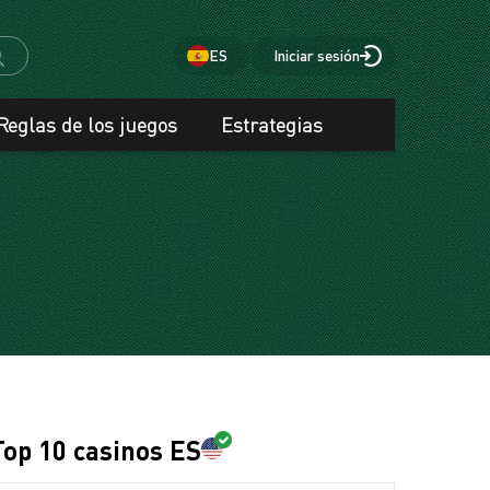
ES
Iniciar sesión
Reglas de los juegos
Estrategias
Top 10 casinos ES