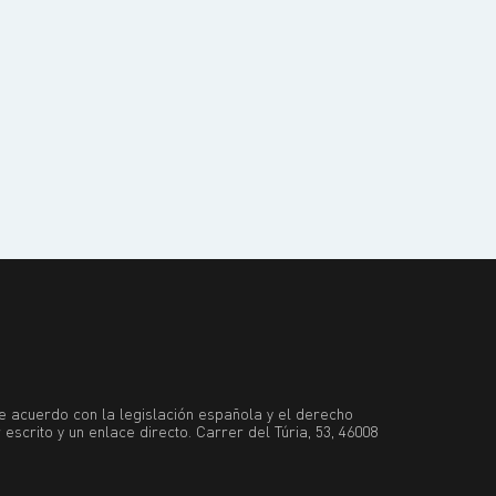
 de acuerdo con la legislación española y el derecho
scrito y un enlace directo. Carrer del Túria, 53, 46008