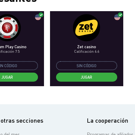
um Play Casino
Zet casino
ificación 7.5
Calificación 6.6
IN CÓDIGO
SIN CÓDIGO
JUGAR
JUGAR
 otras secciones
La cooperación
o del mes
Programas de afiliados