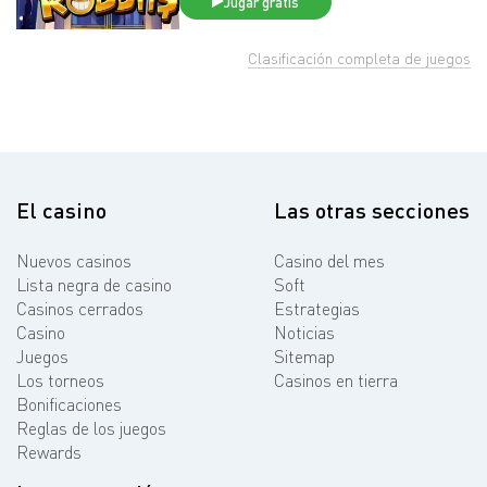
Jugar gratis
Clasificación completa de juegos
El casino
Las otras secciones
Nuevos casinos
Casino del mes
Lista negra de casino
Soft
Casinos cerrados
Estrategias
Casino
Noticias
Juegos
Sitemap
Los torneos
Casinos en tierra
Bonificaciones
Reglas de los juegos
Rewards