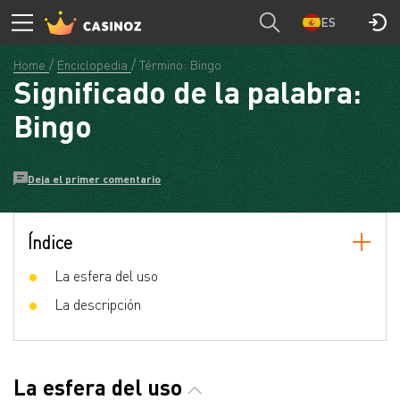
ES
Home
Enciclopedia
Término: Bingo
Significado de la palabra:
Bingo
Deja el primer comentario
Índice
La esfera del uso
La descripción
La esfera del uso