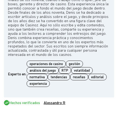
boxes, gerente y director de casino. Esta experiencia única le
permitió conocer a fondo el mundo del juego desde dentro.
Desde finales de los años noventa, Denis se ha dedicado a
escribir artículos y análisis sobre el juego, y desde principios
de los años diez se ha convertido en una figura clave del
equipo de Casinoz. Aquí no sólo escribe y edita contenidos,
sino que también crea reseñas, comparte su experiencia y
ayuda a los lectores a comprender los entresijos del juego.
Denis combina experiencia práctica y conocimientos
profundos, lo que le convierte en uno de los expertos más
respetados del sector. Sus escritos son siempre información
actualizada, contrastada y útil para cualquier persona
operaciones de casino
gestión
análisis del juego
RTP
volatilidad
Experto en:
normativa
tendencias
reseñas
editorial
experiencia
Hechos verificados
Alessandro R