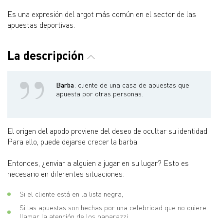
Es una expresión del argot más común en el sector de las
apuestas deportivas.
La descripción
Barba
: cliente de una casa de apuestas que
apuesta por otras personas.
El origen del apodo proviene del deseo de ocultar su identidad.
Para ello, puede dejarse crecer la barba.
Entonces, ¿enviar a alguien a jugar en su lugar? Esto es
necesario en diferentes situaciones:
Si el cliente está en la lista negra,
Si las apuestas son hechas por una celebridad que no quiere
llamar la atención de los paparazzi,