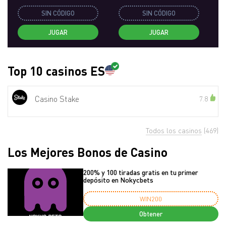
SIN CÓDIGO
SIN CÓDIGO
JUGAR
JUGAR
Top 10 casinos ES
Casino Stake
7.8
Todos los casinos
(469)
Los Mejores Bonos de Casino
200% y 100 tiradas gratis en tu primer
depósito en Nokycbets
WIN200
Obtener