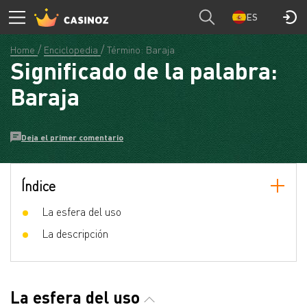
ES
Home
Enciclopedia
Término: Baraja
Significado de la palabra:
Baraja
Deja el primer comentario
Índice
La esfera del uso
La descripción
La esfera del uso