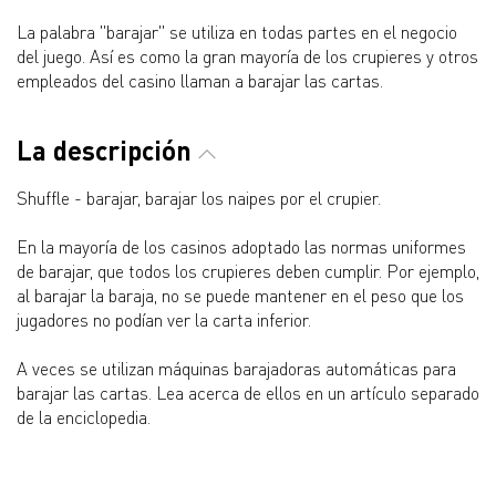
La palabra "barajar" se utiliza en todas partes en el negocio
del juego. Así es como la gran mayoría de los crupieres y otros
empleados del casino llaman a barajar las cartas.
La descripción
Shuffle - barajar, barajar los naipes por el crupier.
En la mayoría de los casinos adoptado las normas uniformes
de barajar, que todos los crupieres deben cumplir. Por ejemplo,
al barajar la baraja, no se puede mantener en el peso que los
jugadores no podían ver la carta inferior.
A veces se utilizan máquinas barajadoras automáticas para
barajar las cartas. Lea acerca de ellos en un artículo separado
de la enciclopedia.