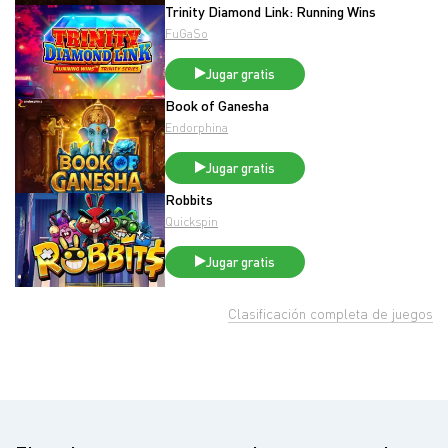
Trinity Diamond Link: Running Wins
FuGaSo
Jugar gratis
Book of Ganesha
Endorphina
Jugar gratis
Robbits
Quickspin
Jugar gratis
Clasificación completa de juegos