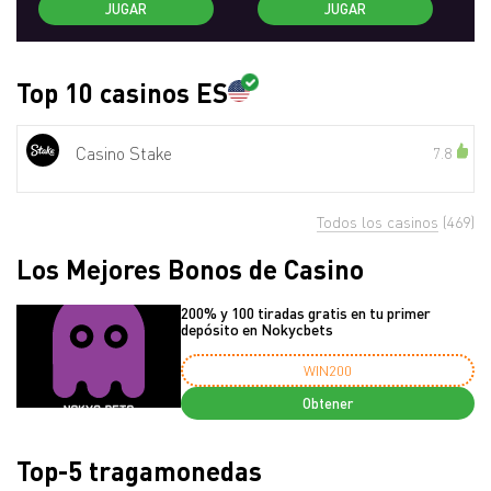
JUGAR
JUGAR
Top 10 casinos ES
Casino Stake
7.8
Todos los casinos
(469)
Los Mejores Bonos de Casino
200% y 100 tiradas gratis en tu primer
depósito en Nokycbets
WIN200
Obtener
Top-5 tragamonedas