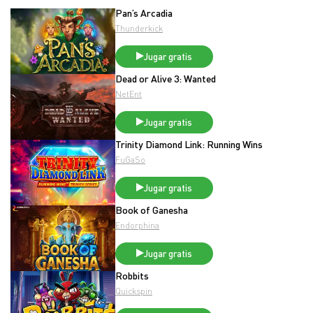
Pan’s Arcadia
Thunderkick
Jugar gratis
Dead or Alive 3: Wanted
NetEnt
Jugar gratis
Trinity Diamond Link: Running Wins
FuGaSo
Jugar gratis
Book of Ganesha
Endorphina
Jugar gratis
Robbits
Quickspin