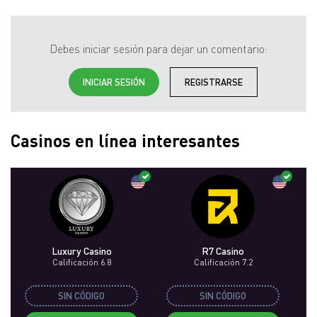
Debes iniciar sesión para dejar un comentario:
INICIAR SESIÓN
REGISTRARSE
Casinos en línea interesantes
Luxury Casino
R7 Casino
Bl
Calificación 6.8
Calificación 7.2
SIN CÓDIGO
SIN CÓDIGO