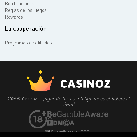
Bonificaciones
Reglas de los juegos
Rewards
La cooperación
Programas de afiliados
jugar de forma inteligente es el boleto al
2026 © Casinoz —
éxito!
Suscribirse al RSS