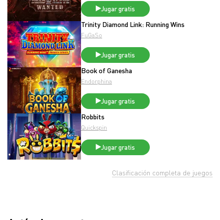
Jugar gratis
Trinity Diamond Link: Running Wins
FuGaSo
Jugar gratis
Book of Ganesha
Endorphina
Jugar gratis
Robbits
Quickspin
Jugar gratis
Clasificación completa de juegos