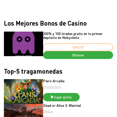
Los Mejores Bonos de Casino
200% y 100 tiradas gratis en tu primer
depósito en Nokycbets
WIN200
Obtener
Top-5 tragamonedas
Pan’s Arcadia
Thunderkick
Jugar gratis
Dead or Alive 3: Wanted
NetEnt