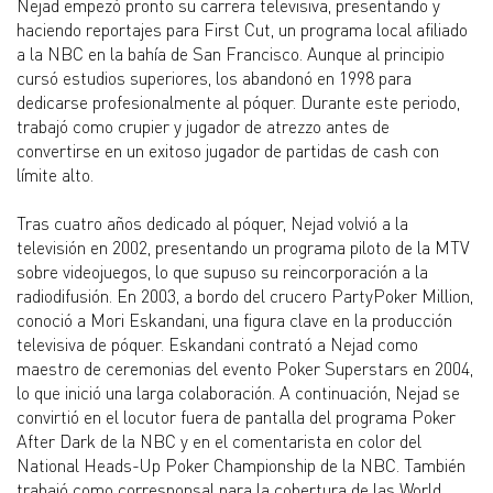
Nejad empezó pronto su carrera televisiva, presentando y
haciendo reportajes para First Cut, un programa local afiliado
a la NBC en la bahía de San Francisco. Aunque al principio
cursó estudios superiores, los abandonó en 1998 para
dedicarse profesionalmente al póquer. Durante este periodo,
trabajó como crupier y jugador de atrezzo antes de
convertirse en un exitoso jugador de partidas de cash con
límite alto.
Tras cuatro años dedicado al póquer, Nejad volvió a la
televisión en 2002, presentando un programa piloto de la MTV
sobre videojuegos, lo que supuso su reincorporación a la
radiodifusión. En 2003, a bordo del crucero PartyPoker Million,
conoció a Mori Eskandani, una figura clave en la producción
televisiva de póquer. Eskandani contrató a Nejad como
maestro de ceremonias del evento Poker Superstars en 2004,
lo que inició una larga colaboración. A continuación, Nejad se
convirtió en el locutor fuera de pantalla del programa Poker
After Dark de la NBC y en el comentarista en color del
National Heads-Up Poker Championship de la NBC. También
trabajó como corresponsal para la cobertura de las World