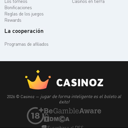
Los torneos
Casinos en tierra
Bonificaciones
Reglas de los juegos
Rewards
La cooperación
Programas de afiliados
jugar de forma inteligente es el boleto al
2026 © Casinoz —
éxito!
Suscribirse al RSS