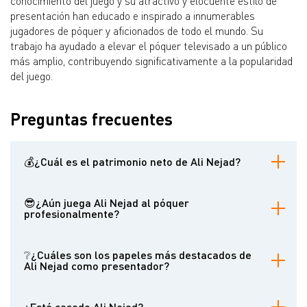
conocimiento del juego y su atractivo y elocuente estilo de
presentación han educado e inspirado a innumerables
jugadores de póquer y aficionados de todo el mundo. Su
trabajo ha ayudado a elevar el póquer televisado a un público
más amplio, contribuyendo significativamente a la popularidad
del juego.
Preguntas frecuentes
💰¿Cuál es el patrimonio neto de Ali Nejad?
El patrimonio neto de Ali Nejad se estima entre 1 y 2 millones de
dólares, acumulados gracias a su carrera como jugador de
😎¿Aún juega Ali Nejad al póquer
póquer de límite alto y destacado presentador de televisión y
profesionalmente?
comentarista en la industria del póquer.
Desde que se centró en su carrera como locutor a principios de la
década de 2000, Nejad ha dejado de jugar al póquer
❔¿Cuáles son los papeles más destacados de
profesionalmente. Entre 2005 y 2010, sólo participó en unos pocos
Ali Nejad como presentador?
torneos, pero sigue disfrutando de las partidas de cash de forma
recreativa.
Nejad ha presentado y comentado importantes programas de
póquer como Poker After Dark, National Heads-Up Poker
¿Está casado Ali Nejad?