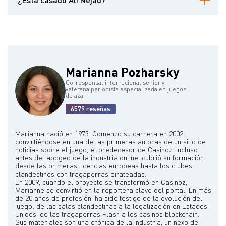
Championship, la cobertura de las World Series of Poker en
ESPN, Alpha 8 para WPT y Road Trip en ESPNU.
No hay información pública disponible que confirme el estado civil
de Ali Nejad.
Marianna Pozharsky
Corresponsal internacional senior y
veterana periodista especializada en juegos
de azar
6579 reseñas
Marianna nació en 1973. Comenzó su carrera en 2002,
convirtiéndose en una de las primeras autoras de un sitio de
noticias sobre el juego, el predecesor de Casinoz. Incluso
antes del apogeo de la industria online, cubrió su formación:
desde las primeras licencias europeas hasta los clubes
clandestinos con tragaperras pirateadas.
En 2009, cuando el proyecto se transformó en Casinoz,
Marianne se convirtió en la reportera clave del portal. En más
de 20 años de profesión, ha sido testigo de la evolución del
juego: de las salas clandestinas a la legalización en Estados
Unidos, de las tragaperras Flash a los casinos blockchain.
Sus materiales son una crónica de la industria, un nexo de