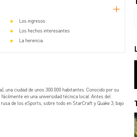
Los ingresos
Los hechos interesantes
La herencia
a), una ciudad de unos 300.000 habitantes. Conocido por su
ó fácilmente en una universidad técnica local. Antes del
 rusa de los eSports, sobre todo en StarCraft y Quake 3, bajo