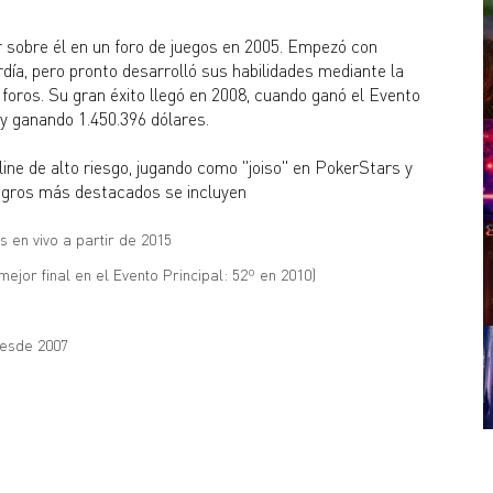
er sobre él en un foro de juegos en 2005. Empezó con
rdía, pero pronto desarrolló sus habilidades mediante la
i foros. Su gran éxito llegó en 2008, cuando ganó el Evento
 y ganando 1.450.396 dólares.
ine de alto riesgo, jugando como "joiso" en PokerStars y
logros más destacados se incluyen
 en vivo a partir de 2015
ejor final en el Evento Principal: 52º en 2010)
desde 2007