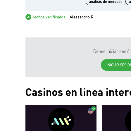
análisis de mercado
a
Hechos verificados
Alessandro R
Debes iniciar sesió
INICIAR SESIÓ
Casinos en línea inte