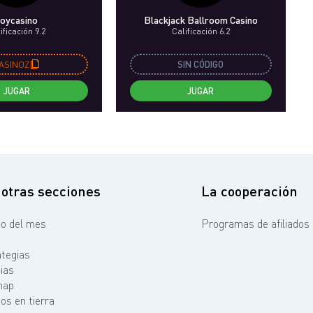
Joycasino
Blackjack Ballroom Casino
ificación 9.2
Calificación 6.2
ASINOZ
SIN CÓDIGO
JUGAR
JUGAR
 otras secciones
La cooperación
o del mes
Programas de afiliados
tegias
ias
map
os en tierra