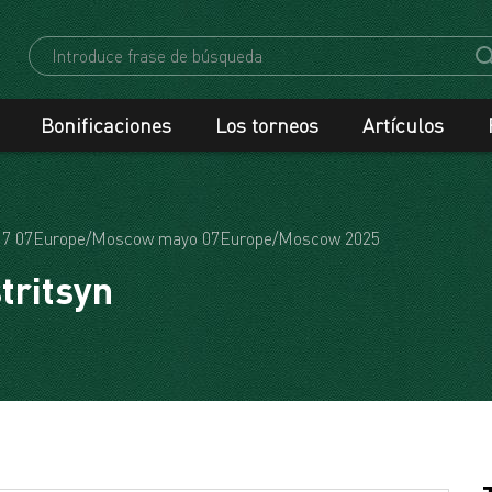
Bonificaciones
Los torneos
Artículos
fil: 7 07Europe/Moscow mayo 07Europe/Moscow 2025
tritsyn