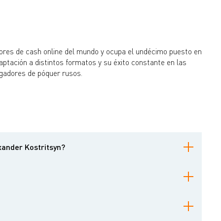
ores de cash online del mundo y ocupa el undécimo puesto en
aptación a distintos formatos y su éxito constante en las
ugadores de póquer rusos.
xander Kostritsyn?
 1.450.396 $.
ker.