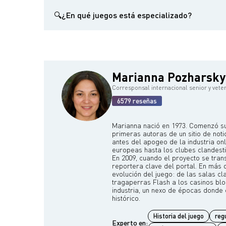
Descubrió el póquer en un foro de juegos en 2005 y em
🔍¿En qué juegos está especializado?
Juegos mixtos y 2-7 triple empate, tanto en vivo como 
Marianna Pozharsky
Corresponsal internacional senior y vete
6579 reseñas
Marianna nació en 1973. Comenzó su
primeras autoras de un sitio de noti
antes del apogeo de la industria onl
europeas hasta los clubes clandest
En 2009, cuando el proyecto se tran
reportera clave del portal. En más d
evolución del juego: de las salas cl
tragaperras Flash a los casinos blo
industria, un nexo de épocas donde 
Historia del juego
reg
Experto en: