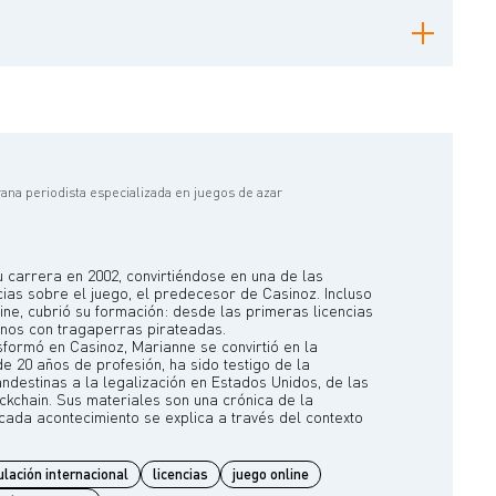
pezó a jugar en línea con pequeños depósitos.
en línea.
rana periodista especializada en juegos de azar
 carrera en 2002, convirtiéndose en una de las
cias sobre el juego, el predecesor de Casinoz. Incluso
ine, cubrió su formación: desde las primeras licencias
inos con tragaperras pirateadas.
sformó en Casinoz, Marianne se convirtió en la
e 20 años de profesión, ha sido testigo de la
andestinas a la legalización en Estados Unidos, de las
ckchain. Sus materiales son una crónica de la
cada acontecimiento se explica a través del contexto
ulación internacional
licencias
juego online