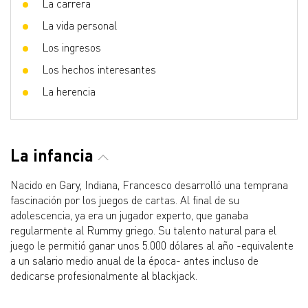
La carrera
La vida personal
Los ingresos
Los hechos interesantes
La herencia
La infancia
Nacido en Gary, Indiana, Francesco desarrolló una temprana
fascinación por los juegos de cartas. Al final de su
adolescencia, ya era un jugador experto, que ganaba
regularmente al Rummy griego. Su talento natural para el
juego le permitió ganar unos 5.000 dólares al año -equivalente
a un salario medio anual de la época- antes incluso de
dedicarse profesionalmente al blackjack.