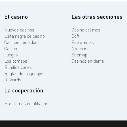
El casino
Las otras secciones
Nuevos casinos
Casino del mes
Lista negra de casino
Soft
Casinos cerrados
Estrategias
Casino
Noticias
Juegos
Sitemap
Los torneos
Casinos en tierra
Bonificaciones
Reglas de los juegos
Rewards
La cooperación
Programas de afiliados