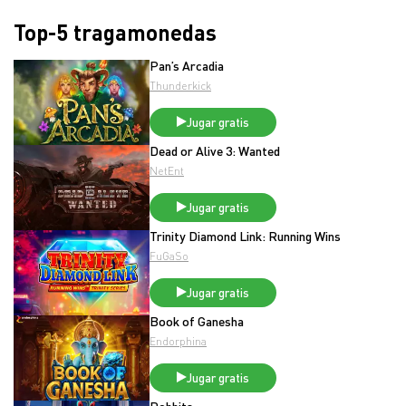
Top-5 tragamonedas
Pan’s Arcadia
Thunderkick
Jugar gratis
Dead or Alive 3: Wanted
NetEnt
Jugar gratis
Trinity Diamond Link: Running Wins
FuGaSo
Jugar gratis
Book of Ganesha
Endorphina
Jugar gratis