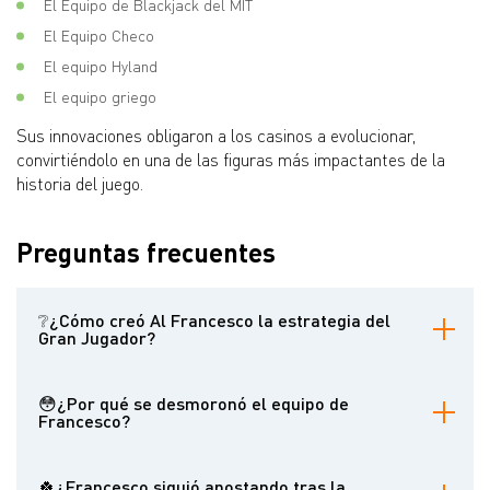
El Equipo de Blackjack del MIT
El Equipo Checo
El equipo Hyland
El equipo griego
Sus innovaciones obligaron a los casinos a evolucionar,
convirtiéndolo en una de las figuras más impactantes de la
historia del juego.
Preguntas frecuentes
❔¿Cómo creó Al Francesco la estrategia del
Gran Jugador?
Mientras jugaba con su hermano en Lake Tahoe, Francesco se dio
cuenta de que los casinos hacían un seguimiento de los jugadores
😳¿Por qué se desmoronó el equipo de
individuales, pero no de las apuestas coordinadas. Desarrolló un
Francesco?
sistema en el que los observadores indicaban a los grandes
apostadores (el "Gran Jugador") que hicieran grandes apuestas
El libro de Ken Uston The Big Player (El gran jugador), publicado
sólo cuando el recuento fuera favorable.
en 1977, sacó a la luz sus métodos, lo que llevó a los casinos a
🍀¿Francesco siguió apostando tras la