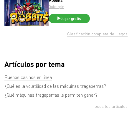
Robbits
Quickspin
Jugar gratis
Clasificación completa de juegos
Artículos por tema
Buenos casinos en línea
¿Qué es la volatilidad de las máquinas tragaperras?
¿Qué máquinas tragaperras le permiten ganar?
Todos los artículos