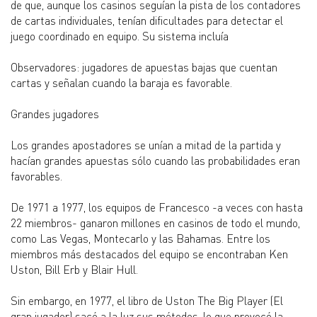
de que, aunque los casinos seguían la pista de los contadores
de cartas individuales, tenían dificultades para detectar el
juego coordinado en equipo. Su sistema incluía
Observadores: jugadores de apuestas bajas que cuentan
cartas y señalan cuando la baraja es favorable.
Grandes jugadores
Los grandes apostadores se unían a mitad de la partida y
hacían grandes apuestas sólo cuando las probabilidades eran
favorables.
De 1971 a 1977, los equipos de Francesco -a veces con hasta
22 miembros- ganaron millones en casinos de todo el mundo,
como Las Vegas, Montecarlo y las Bahamas. Entre los
miembros más destacados del equipo se encontraban Ken
Uston, Bill Erb y Blair Hull.
Sin embargo, en 1977, el libro de Uston The Big Player (El
gran jugador) sacó a la luz sus métodos, lo que provocó la