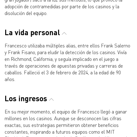
adopción de contramedidas por parte de los casinos y la
disolución del equipo.
La vida personal
Francesco utilizaba múltiples alias, entre ellos Frank Salerno
y Frank Fisano, para eludir la detección de los casinos. Vivía
en Richmond, California, y seguía implicado en el juego a
través de operaciones de apuestas privadas y carreras de
caballos. Falleció el 3 de febrero de 2024, a la edad de 90
años.
Los ingresos
En su mejor momento, el equipo de Francesco llegó a ganar
millones en los casinos. Aunque se desconocen las cifras
exactas, sus estrategias permitieron obtener beneficios
constantes, inspirando a futuros equipos como el MIT