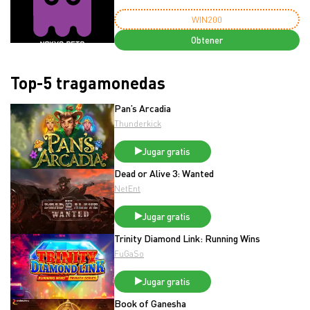
WIN200
Obtener
Top-5 tragamonedas
Pan’s Arcadia
Thunderkick
Jugar gratis
Dead or Alive 3: Wanted
NetEnt
Jugar gratis
Trinity Diamond Link: Running Wins
FuGaSo
Jugar gratis
Book of Ganesha