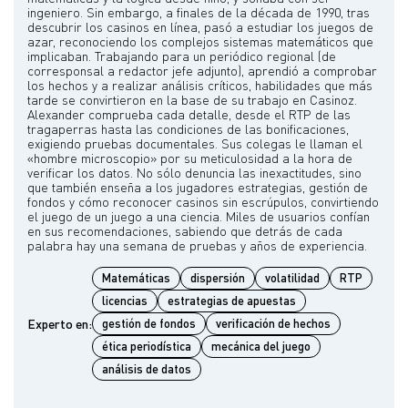
ingeniero. Sin embargo, a finales de la década de 1990, tras
descubrir los casinos en línea, pasó a estudiar los juegos de
azar, reconociendo los complejos sistemas matemáticos que
implicaban. Trabajando para un periódico regional (de
corresponsal a redactor jefe adjunto), aprendió a comprobar
los hechos y a realizar análisis críticos, habilidades que más
tarde se convirtieron en la base de su trabajo en Casinoz.
Alexander comprueba cada detalle, desde el RTP de las
tragaperras hasta las condiciones de las bonificaciones,
exigiendo pruebas documentales. Sus colegas le llaman el
«hombre microscopio» por su meticulosidad a la hora de
verificar los datos. No sólo denuncia las inexactitudes, sino
que también enseña a los jugadores estrategias, gestión de
fondos y cómo reconocer casinos sin escrúpulos, convirtiendo
el juego de un juego a una ciencia. Miles de usuarios confían
en sus recomendaciones, sabiendo que detrás de cada
Matemáticas
dispersión
volatilidad
RTP
licencias
estrategias de apuestas
Experto en:
gestión de fondos
verificación de hechos
ética periodística
mecánica del juego
análisis de datos