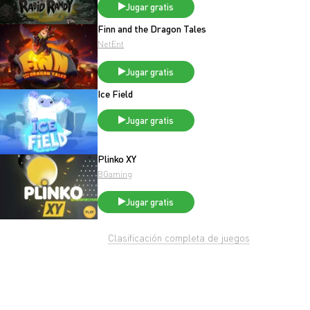
Jugar gratis
Finn and the Dragon Tales
NetEnt
Jugar gratis
Ice Field
Jugar gratis
Plinko XY
BGaming
Jugar gratis
Clasificación completa de juegos