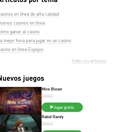
asinos en línea de alta calidad
uenos casinos en línea
ómo ganar al casino
a mejor hora para jugar en un casino
asino en línea Espejos
Todos los artículos
Nuevos juegos
Mine Blown
NetEnt
Jugar gratis
Rabid Randy
NetEnt