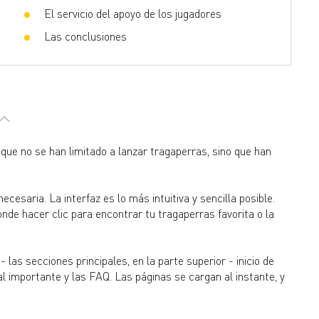
El servicio del apoyo de los jugadores
Las conclusiones
ue no se han limitado a lanzar tragaperras, sino que han
ecesaria. La interfaz es lo más intuitiva y sencilla posible.
ónde hacer clic para encontrar tu tragaperras favorita o la
- las secciones principales, en la parte superior - inicio de
al importante y las FAQ. Las páginas se cargan al instante, y