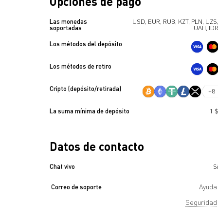
Opciones de pago
Las monedas
USD, EUR, RUB, KZT, PLN, UZS,
soportadas
UAH, ID
Los métodos del depósito
Los métodos de retiro
Cripto (depósito/retirada)
+8
La suma mínima de depósito
1 
Datos de contacto
Chat vivo
S
Ayuda
Correo de soporte
Seguridad