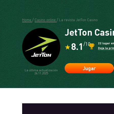
Home
Casino online
La revista JetTon Casino
JetTon Casi
8.1
/10
22 lugar e
Deja la pr
Jugar
La última actualización
24.11.2025