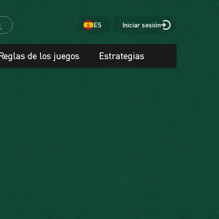
ES
Iniciar sesión
Reglas de los juegos
Estrategias