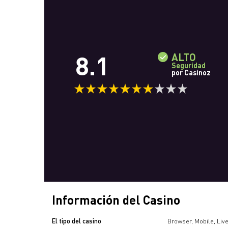
8.1
ALTO
Seguridad
por Casinoz
Información del Casino
El tipo del casino
Browser, Mobile, Liv