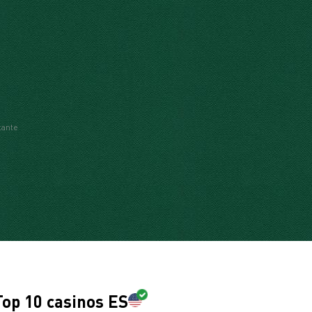
tante
Top 10 casinos ES