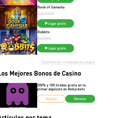
Book of Ganesha
Endorphina
Jugar gratis
Robbits
Quickspin
Jugar gratis
Clasificación completa de juegos
Los Mejores Bonos de Casino
200% y 100 tiradas gratis en tu
primer depósito en Nokycbets
WIN200
Obtener
Artículos por tema