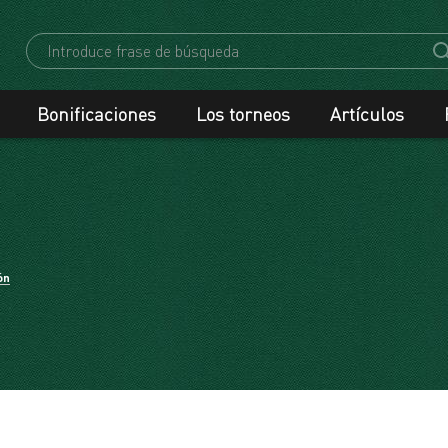
Bonificaciones
Los torneos
Artículos
ón