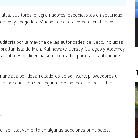
ales, auditores, programadores, especialistas en seguridad
entados y abogados. Muchos de ellos poseen certificados
itoría por la mayoría de las autoridades de juego, incluidas
ibraltar, Isla de Man, Kahnawake, Jersey, Curaçao y Alderney.
 solicitudes de licencia son aceptados por estas autoridades
nanciada por desarrolladores de software, proveedores u
idad de auditoría sin ninguna presión externa, lo que les
dirse relativamente en algunas secciones principales: