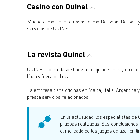
Casino con Quinel
Muchas empresas famosas, como Betsson, Betsoft y ot
servicios de QUINEL.
La revista Quinel
QUINEL opera desde hace unos quince años y ofrece se
línea y fuera de línea.
La empresa tiene oficinas en Malta, Italia, Argentina 
presta servicios relacionados.
En la actualidad, los especialistas d
pruebas realizadas. Sus conclusiones
el mercado de los juegos de azar en lí