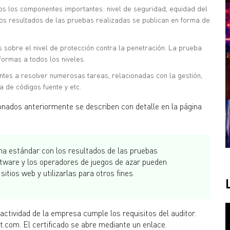
s los componentes importantes: nivel de seguridad, equidad del
 Los resultados de las pruebas realizadas se publican en forma de
 sobre el nivel de protección contra la penetración. La prueba
ormas a todos los niveles.
entes a resolver numerosas tareas, relacionadas con la gestión,
 de códigos fuente y etc.
nados anteriormente se describen con detalle en la página
ma estándar con los resultados de las pruebas
ftware y los operadores de juegos de azar pueden
itios web y utilizarlas para otros fines.
 actividad de la empresa cumple los requisitos del auditor.
t.com. El certificado se abre mediante un enlace.