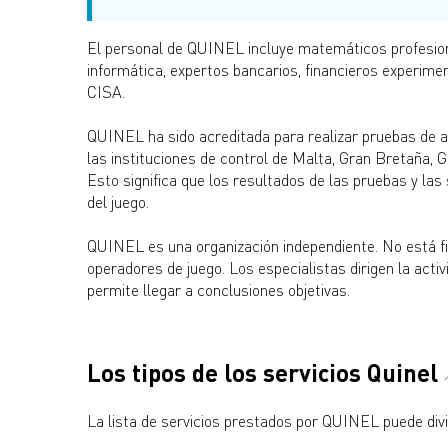
El personal de QUINEL incluye matemáticos profesion
informática, expertos bancarios, financieros experim
CISA.
QUINEL ha sido acreditada para realizar pruebas de aud
las instituciones de control de Malta, Gran Bretaña, G
Esto significa que los resultados de las pruebas y las
del juego.
QUINEL es una organización independiente. No está fi
operadores de juego. Los especialistas dirigen la activ
permite llegar a conclusiones objetivas.
Los tipos de los servicios Quinel
La lista de servicios prestados por QUINEL puede divi