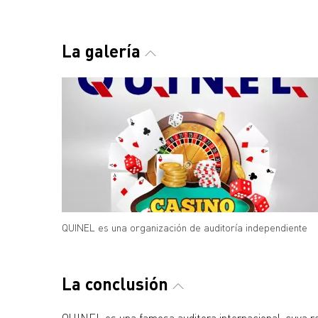
La galería
QUINEL es una organización de auditoría independiente
La conclusión