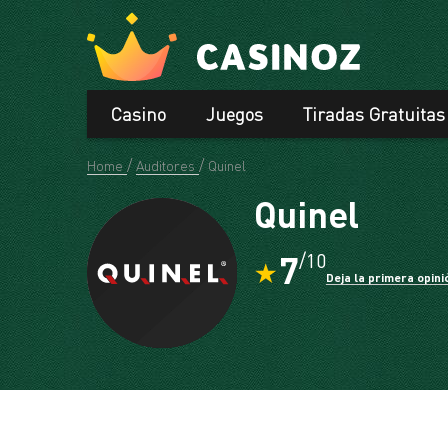
Casino
Juegos
Tiradas Gratuitas
Home
Auditores
Quinel
Quinel
7
/10
Deja la primera opini